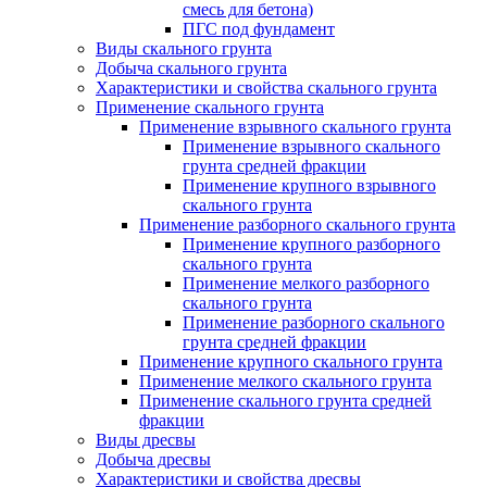
смесь для бетона)
ПГС под фундамент
Виды скального грунта
Добыча скального грунта
Характеристики и свойства скального грунта
Применение скального грунта
Применение взрывного скального грунта
Применение взрывного скального
грунта средней фракции
Применение крупного взрывного
скального грунта
Применение разборного скального грунта
Применение крупного разборного
скального грунта
Применение мелкого разборного
скального грунта
Применение разборного скального
грунта средней фракции
Применение крупного скального грунта
Применение мелкого скального грунта
Применение скального грунта средней
фракции
Виды дресвы
Добыча дресвы
Характеристики и свойства дресвы