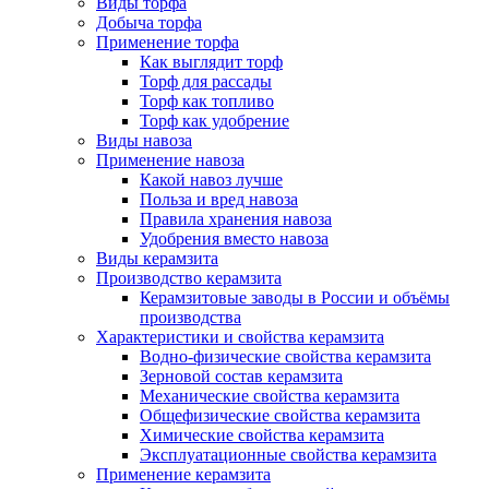
Виды торфа
Добыча торфа
Применение торфа
Как выглядит торф
Торф для рассады
Торф как топливо
Торф как удобрение
Виды навоза
Применение навоза
Какой навоз лучше
Польза и вред навоза
Правила хранения навоза
Удобрения вместо навоза
Виды керамзита
Производство керамзита
Керамзитовые заводы в России и объёмы
производства
Характеристики и свойства керамзита
Водно-физические свойства керамзита
Зерновой состав керамзита
Механические свойства керамзита
Общефизические свойства керамзита
Химические свойства керамзита
Эксплуатационные свойства керамзита
Применение керамзита