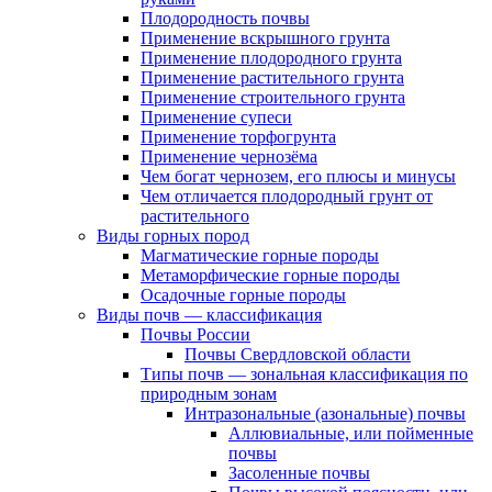
Плодородность почвы
Применение вскрышного грунта
Применение плодородного грунта
Применение растительного грунта
Применение строительного грунта
Применение супеси
Применение торфогрунта
Применение чернозёма
Чем богат чернозем, его плюсы и минусы
Чем отличается плодородный грунт от
растительного
Виды горных пород
Магматические горные породы
Метаморфические горные породы
Осадочные горные породы
Виды почв — классификация
Почвы России
Почвы Свердловской области
Типы почв — зональная классификация по
природным зонам
Интразональные (азональные) почвы
Аллювиальные, или пойменные
почвы
Засоленные почвы