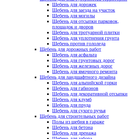
Щебень для дорожек
Щебень для заезда на участок
Щебень для могилы
Щебень для отсыпки парковок,
площадок и дворов
Щебень для тротуарной плитки
Щебень для уплотнения грунта
Щебень против гололеда
Щебень для дорожных работ
Щебень для асфальта
Щебень для грунтовых дорог
Щебень для железных дорог
Щебень для ямочного ремонта
Щебень для ландшафтного дизайна
Щебень для альпийской горки
Щебень для габионов
Щебень для декоративной отсыпки
Щебень для клумб
Щебень для пруда
Щебень для сухого ручья
Щебень для строительных работ
Полы из щебня в гараже
Щебень для бетона
Щебень для дренажа
Щебень для забора