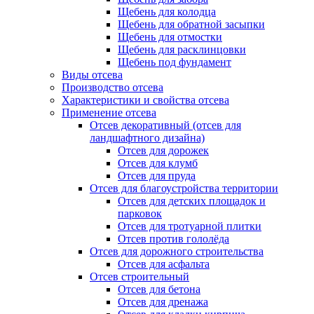
Щебень для колодца
Щебень для обратной засыпки
Щебень для отмостки
Щебень для расклинцовки
Щебень под фундамент
Виды отсева
Производство отсева
Характеристики и свойства отсева
Применение отсева
Отсев декоративный (отсев для
ландшафтного дизайна)
Отсев для дорожек
Отсев для клумб
Отсев для пруда
Отсев для благоустройства территории
Отсев для детских площадок и
парковок
Отсев для тротуарной плитки
Отсев против гололёда
Отсев для дорожного строительства
Отсев для асфальта
Отсев строительный
Отсев для бетона
Отсев для дренажа