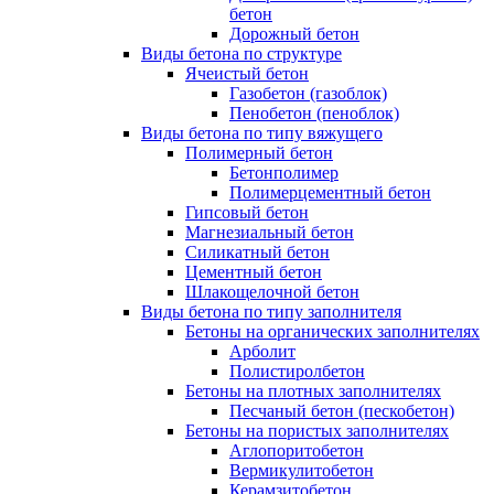
бетон
Дорожный бетон
Виды бетона по структуре
Ячеистый бетон
Газобетон (газоблок)
Пенобетон (пеноблок)
Виды бетона по типу вяжущего
Полимерный бетон
Бетонполимер
Полимерцементный бетон
Гипсовый бетон
Магнезиальный бетон
Силикатный бетон
Цементный бетон
Шлакощелочной бетон
Виды бетона по типу заполнителя
Бетоны на органических заполнителях
Арболит
Полистиролбетон
Бетоны на плотных заполнителях
Песчаный бетон (пескобетон)
Бетоны на пористых заполнителях
Аглопоритобетон
Вермикулитобетон
Керамзитобетон