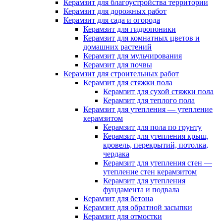
Керамзит для благоустройства территории
Керамзит для дорожных работ
Керамзит для сада и огорода
Керамзит для гидропоники
Керамзит для комнатных цветов и
домашних растений
Керамзит для мульчирования
Керамзит для почвы
Керамзит для строительных работ
Керамзит для стяжки пола
Керамзит для сухой стяжки пола
Керамзит для теплого пола
Керамзит для утепления — утепление
керамзитом
Керамзит для пола по грунту
Керамзит для утепления крыш,
кровель, перекрытий, потолка,
чердака
Керамзит для утепления стен —
утепление стен керамзитом
Керамзит для утепления
фундамента и подвала
Керамзит для бетона
Керамзит для обратной засыпки
Керамзит для отмостки