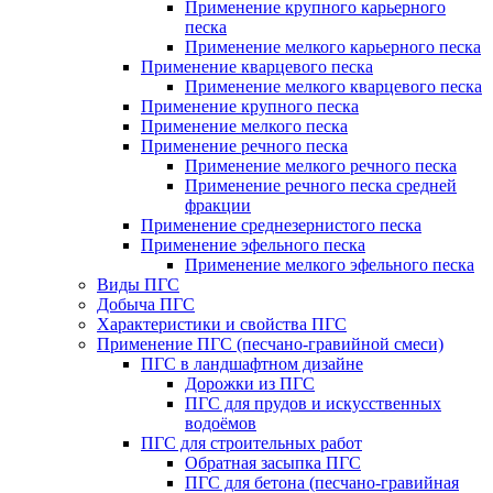
Применение крупного карьерного
песка
Применение мелкого карьерного песка
Применение кварцевого песка
Применение мелкого кварцевого песка
Применение крупного песка
Применение мелкого песка
Применение речного песка
Применение мелкого речного песка
Применение речного песка средней
фракции
Применение среднезернистого песка
Применение эфельного песка
Применение мелкого эфельного песка
Виды ПГС
Добыча ПГС
Характеристики и свойства ПГС
Применение ПГС (песчано-гравийной смеси)
ПГС в ландшафтном дизайне
Дорожки из ПГС
ПГС для прудов и искусственных
водоёмов
ПГС для строительных работ
Обратная засыпка ПГС
ПГС для бетона (песчано-гравийная