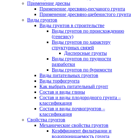
Применение дресвы
Применение дресвяно-песчаного грунта
Применение дресвяно-щебенистого грунта
Виды грунтов
Виды грунтов в строительстве
Виды грунтов по происхождению
(генезису)
Виды грунтов по характеру
структурных связей
Дисперсные грунты
Виды грунтов по трудности
разработки
Виды грунтов по буримости
Виды питательных грунтов
Виды торфогрунта
Как выбрать питательный грунт
Состав и виды глины
Состав и виды плодородного грунта –
классификация
Состав и виды почвогрунтов –
классификация
Свойства грунтов
Механические свойства грунтов
Коэффициент фильтрации и
водопроницаемость грунта