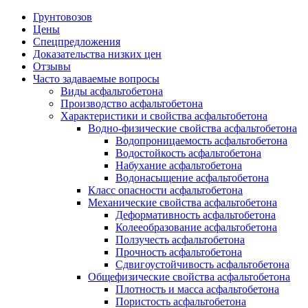
Грунтовозов
Цены
Спецпредложения
Доказательства низких цен
Отзывы
Часто задаваемые вопросы
Виды асфальтобетона
Производство асфальтобетона
Характеристики и свойства асфальтобетона
Водно-физические свойства асфальтобетона
Водопроницаемость асфальтобетона
Водостойкость асфальтобетона
Набухание асфальтобетона
Водонасыщение асфальтобетона
Класс опасности асфальтобетона
Механические свойства асфальтобетона
Деформативность асфальтобетона
Колееобразование асфальтобетона
Ползучесть асфальтобетона
Прочность асфальтобетона
Сдвигоустойчивость асфальтобетона
Общефизические свойства асфальтобетона
Плотность и масса асфальтобетона
Пористость асфальтобетона