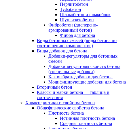
Перлитобетон
Туфобетон
Шлакобетон и шлакоблок
Шунгизитобетон
Фибробетон (дисперсно-
армированный бетон)
Фибра для бетона
Виды бетонных смесей (виды бетона по
соотношению компонентов)
Виды добавок для бетона
Добавки-регуляторы для бетонных
смесей
Добавки-регуляторы свойств бетона
(специальные добавки)
Как выбрать добавки для бетона
Модифицирующие добавки для бетона
Вторичный бетон
Классы и марки бетона — таблица и
соответствия
Характеристики и свойства бетона
Общефизические свойства бетона
Плотность бетона
Истинная плотность бетона
Средняя плотность бетона
Пористость бетона