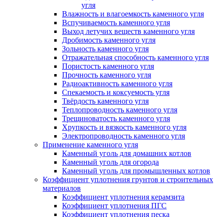
угля
Влажность и влагоемкость каменного угля
Вспучиваемость каменного угля
Выход летучих веществ каменного угля
Дробимость каменного угля
Зольность каменного угля
Отражательная способность каменного угля
Пористость каменного угля
Прочность каменного угля
Радиоактивность каменного угля
Спекаемость и коксуемость угля
Твёрдость каменного угля
Теплопроводность каменного угля
Трещиноватость каменного угля
Хрупкость и вязкость каменного угля
Электропроводность каменного угля
Применение каменного угля
Каменный уголь для домашних котлов
Каменный уголь для огорода
Каменный уголь для промышленных котлов
Коэффициент уплотнения грунтов и строительных
материалов
Коэффициент уплотнения керамзита
Коэффициент уплотнения ПГС
Коэффициент уплотнения песка