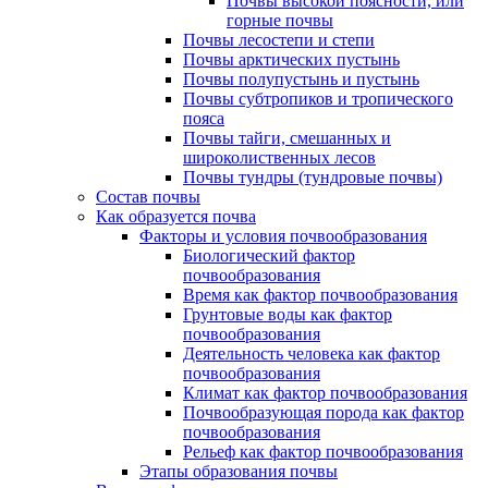
Почвы высокой поясности, или
горные почвы
Почвы лесостепи и степи
Почвы арктических пустынь
Почвы полупустынь и пустынь
Почвы субтропиков и тропического
пояса
Почвы тайги, смешанных и
широколиственных лесов
Почвы тундры (тундровые почвы)
Состав почвы
Как образуется почва
Факторы и условия почвообразования
Биологический фактор
почвообразования
Время как фактор почвообразования
Грунтовые воды как фактор
почвообразования
Деятельность человека как фактор
почвообразования
Климат как фактор почвообразования
Почвообразующая порода как фактор
почвообразования
Рельеф как фактор почвообразования
Этапы образования почвы