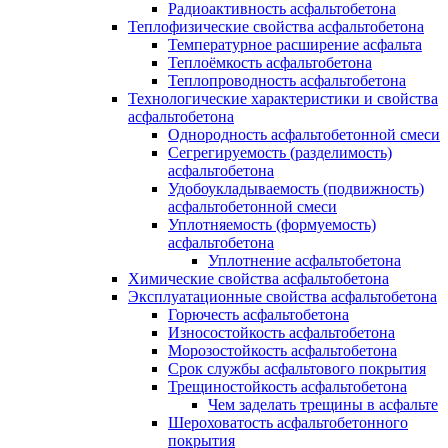
Радиоактивность асфальтобетона
Теплофизические свойства асфальтобетона
Температурное расширение асфальта
Теплоёмкость асфальтобетона
Теплопроводность асфальтобетона
Технологические характеристики и свойства
асфальтобетона
Однородность асфальтобетонной смеси
Сегрегируемость (разделимость)
асфальтобетона
Удобоукладываемость (подвижность)
асфальтобетонной смеси
Уплотняемость (формуемость)
асфальтобетона
Уплотнение асфальтобетона
Химические свойства асфальтобетона
Эксплуатационные свойства асфальтобетона
Горючесть асфальтобетона
Износостойкость асфальтобетона
Морозостойкость асфальтобетона
Срок службы асфальтового покрытия
Трещиностойкость асфальтобетона
Чем заделать трещины в асфальте
Шероховатость асфальтобетонного
покрытия