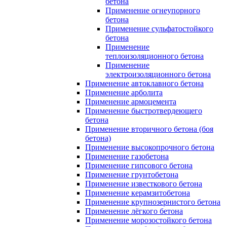
бетона
Применение огнеупорного
бетона
Применение сульфатостойкого
бетона
Применение
теплоизоляционного бетона
Применение
электроизоляционного бетона
Применение автоклавного бетона
Применение арболита
Применение армоцемента
Применение быстротвердеющего
бетона
Применение вторичного бетона (боя
бетона)
Применение высокопрочного бетона
Применение газобетона
Применение гипсового бетона
Применение грунтобетона
Применение известкового бетона
Применение керамзитобетона
Применение крупнозернистого бетона
Применение лёгкого бетона
Применение морозостойкого бетона