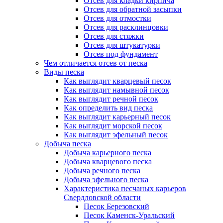
Отсев для кладки кирпича
Отсев для обратной засыпки
Отсев для отмостки
Отсев для расклинцовки
Отсев для стяжки
Отсев для штукатурки
Отсев под фундамент
Чем отличается отсев от песка
Виды песка
Как выглядит кварцевый песок
Как выглядит намывной песок
Как выглядит речной песок
Как определить вид песка
Как выглядит карьерный песок
Как выглядит морской песок
Как выглядит эфельный песок
Добыча песка
Добыча карьерного песка
Добыча кварцевого песка
Добыча речного песка
Добыча эфельного песка
Характеристика песчаных карьеров
Свердловской области
Песок Березовский
Песок Каменск-Уральский