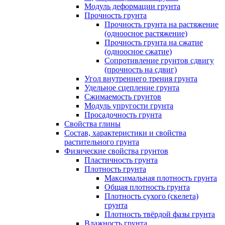
Модуль деформации грунта
Прочность грунта
Прочность грунта на растяжение
(одноосное растяжение)
Прочность грунта на сжатие
(одноосное сжатие)
Сопротивление грунтов сдвигу
(прочность на сдвиг)
Угол внутреннего трения грунта
Удельное сцепление грунта
Cжимаемость грунтов
Модуль упругости грунта
Просадочность грунта
Свойства глины
Состав, характеристики и свойства
растительного грунта
Физические свойства грунтов
Пластичность грунта
Плотность грунта
Максимальная плотность грунта
Общая плотность грунта
Плотность сухого (скелета)
грунта
Плотность твёрдой фазы грунта
Влажность грунта