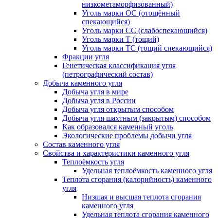
низкометаморфизованный)
Уголь марки ОС (отощённый
спекающийся)
Уголь марки СС (слабоспекающийся)
Уголь марки Т (тощий)
Уголь марки ТС (тощий спекающийся)
Фракции угля
Генетическая классификация угля
(петрографический состав)
Добыча каменного угля
Добыча угля в мире
Добыча угля в России
Добыча угля открытым способом
Добыча угля шахтным (закрытым) способом
Как образовался каменный уголь
Экологические проблемы добычи угля
Состав каменного угля
Свойства и характеристики каменного угля
Теплоёмкость угля
Удельная теплоёмкость каменного угля
Теплота сгорания (калорийность) каменного
угля
Низшая и высшая теплота сгорания
каменного угля
Удельная теплота сгорания каменного