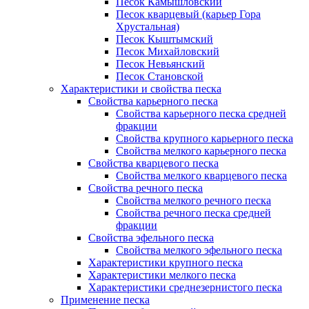
Песок Камышловский
Песок кварцевый (карьер Гора
Хрустальная)
Песок Кыштымский
Песок Михайловский
Песок Невьянский
Песок Становской
Характеристики и свойства песка
Свойства карьерного песка
Свойства карьерного песка средней
фракции
Свойства крупного карьерного песка
Свойства мелкого карьерного песка
Свойства кварцевого песка
Свойства мелкого кварцевого песка
Свойства речного песка
Свойства мелкого речного песка
Свойства речного песка средней
фракции
Свойства эфельного песка
Свойства мелкого эфельного песка
Характеристики крупного песка
Характеристики мелкого песка
Характеристики среднезернистого песка
Применение песка