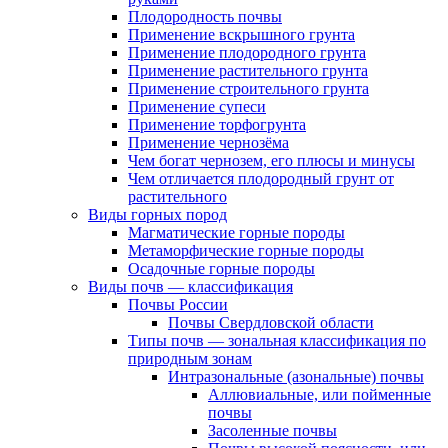
Плодородность почвы
Применение вскрышного грунта
Применение плодородного грунта
Применение растительного грунта
Применение строительного грунта
Применение супеси
Применение торфогрунта
Применение чернозёма
Чем богат чернозем, его плюсы и минусы
Чем отличается плодородный грунт от
растительного
Виды горных пород
Магматические горные породы
Метаморфические горные породы
Осадочные горные породы
Виды почв — классификация
Почвы России
Почвы Свердловской области
Типы почв — зональная классификация по
природным зонам
Интразональные (азональные) почвы
Аллювиальные, или пойменные
почвы
Засоленные почвы