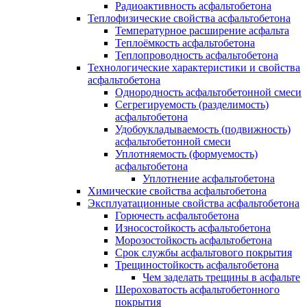
Радиоактивность асфальтобетона
Теплофизические свойства асфальтобетона
Температурное расширение асфальта
Теплоёмкость асфальтобетона
Теплопроводность асфальтобетона
Технологические характеристики и свойства
асфальтобетона
Однородность асфальтобетонной смеси
Сегрегируемость (разделимость)
асфальтобетона
Удобоукладываемость (подвижность)
асфальтобетонной смеси
Уплотняемость (формуемость)
асфальтобетона
Уплотнение асфальтобетона
Химические свойства асфальтобетона
Эксплуатационные свойства асфальтобетона
Горючесть асфальтобетона
Износостойкость асфальтобетона
Морозостойкость асфальтобетона
Срок службы асфальтового покрытия
Трещиностойкость асфальтобетона
Чем заделать трещины в асфальте
Шероховатость асфальтобетонного
покрытия