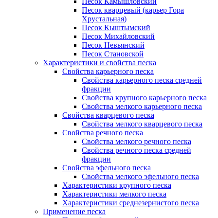
Песок Камышловский
Песок кварцевый (карьер Гора
Хрустальная)
Песок Кыштымский
Песок Михайловский
Песок Невьянский
Песок Становской
Характеристики и свойства песка
Свойства карьерного песка
Свойства карьерного песка средней
фракции
Свойства крупного карьерного песка
Свойства мелкого карьерного песка
Свойства кварцевого песка
Свойства мелкого кварцевого песка
Свойства речного песка
Свойства мелкого речного песка
Свойства речного песка средней
фракции
Свойства эфельного песка
Свойства мелкого эфельного песка
Характеристики крупного песка
Характеристики мелкого песка
Характеристики среднезернистого песка
Применение песка