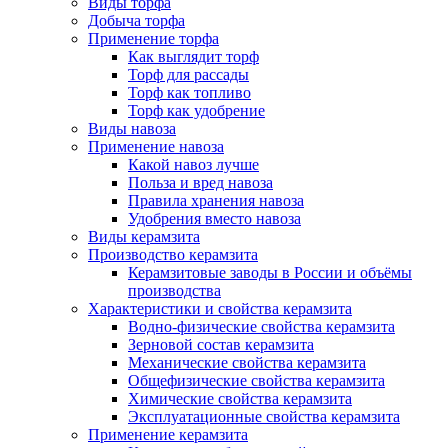
Виды торфа
Добыча торфа
Применение торфа
Как выглядит торф
Торф для рассады
Торф как топливо
Торф как удобрение
Виды навоза
Применение навоза
Какой навоз лучше
Польза и вред навоза
Правила хранения навоза
Удобрения вместо навоза
Виды керамзита
Производство керамзита
Керамзитовые заводы в России и объёмы
производства
Характеристики и свойства керамзита
Водно-физические свойства керамзита
Зерновой состав керамзита
Механические свойства керамзита
Общефизические свойства керамзита
Химические свойства керамзита
Эксплуатационные свойства керамзита
Применение керамзита