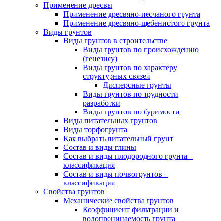
Применение дресвы
Применение дресвяно-песчаного грунта
Применение дресвяно-щебенистого грунта
Виды грунтов
Виды грунтов в строительстве
Виды грунтов по происхождению
(генезису)
Виды грунтов по характеру
структурных связей
Дисперсные грунты
Виды грунтов по трудности
разработки
Виды грунтов по буримости
Виды питательных грунтов
Виды торфогрунта
Как выбрать питательный грунт
Состав и виды глины
Состав и виды плодородного грунта –
классификация
Состав и виды почвогрунтов –
классификация
Свойства грунтов
Механические свойства грунтов
Коэффициент фильтрации и
водопроницаемость грунта