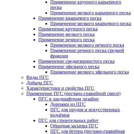
Применение крупного карьерного
песка
Применение мелкого карьерного песка
Применение кварцевого песка
Применение мелкого кварцевого песка
Применение крупного песка
Применение мелкого песка
Применение речного песка
Применение мелкого речного песка
Применение речного песка средней
фракции
Применение среднезернистого песка
Применение эфельного песка
Применение мелкого эфельного песка
Виды ПГС
Добыча ПГС
Характеристики и свойства ПГС
Применение ПГС (песчано-гравийной смеси)
ПГС в ландшафтном дизайне
Дорожки из ПГС
ПГС для прудов и искусственных
водоёмов
ПГС для строительных работ
Обратная засыпка ПГС
ПГС для бетона (песчано-гравийная