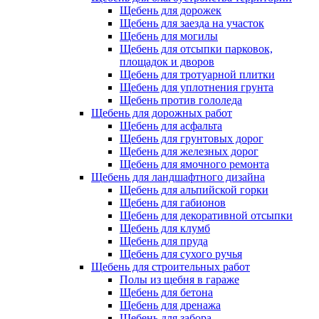
Щебень для дорожек
Щебень для заезда на участок
Щебень для могилы
Щебень для отсыпки парковок,
площадок и дворов
Щебень для тротуарной плитки
Щебень для уплотнения грунта
Щебень против гололеда
Щебень для дорожных работ
Щебень для асфальта
Щебень для грунтовых дорог
Щебень для железных дорог
Щебень для ямочного ремонта
Щебень для ландшафтного дизайна
Щебень для альпийской горки
Щебень для габионов
Щебень для декоративной отсыпки
Щебень для клумб
Щебень для пруда
Щебень для сухого ручья
Щебень для строительных работ
Полы из щебня в гараже
Щебень для бетона
Щебень для дренажа
Щебень для забора