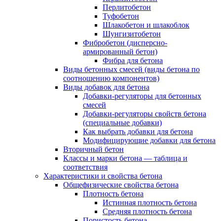
Перлитобетон
Туфобетон
Шлакобетон и шлакоблок
Шунгизитобетон
Фибробетон (дисперсно-
армированный бетон)
Фибра для бетона
Виды бетонных смесей (виды бетона по
соотношению компонентов)
Виды добавок для бетона
Добавки-регуляторы для бетонных
смесей
Добавки-регуляторы свойств бетона
(специальные добавки)
Как выбрать добавки для бетона
Модифицирующие добавки для бетона
Вторичный бетон
Классы и марки бетона — таблица и
соответствия
Характеристики и свойства бетона
Общефизические свойства бетона
Плотность бетона
Истинная плотность бетона
Средняя плотность бетона
Пористость бетона