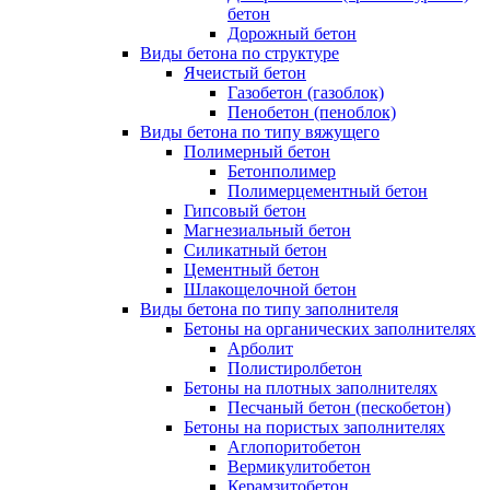
бетон
Дорожный бетон
Виды бетона по структуре
Ячеистый бетон
Газобетон (газоблок)
Пенобетон (пеноблок)
Виды бетона по типу вяжущего
Полимерный бетон
Бетонполимер
Полимерцементный бетон
Гипсовый бетон
Магнезиальный бетон
Силикатный бетон
Цементный бетон
Шлакощелочной бетон
Виды бетона по типу заполнителя
Бетоны на органических заполнителях
Арболит
Полистиролбетон
Бетоны на плотных заполнителях
Песчаный бетон (пескобетон)
Бетоны на пористых заполнителях
Аглопоритобетон
Вермикулитобетон
Керамзитобетон