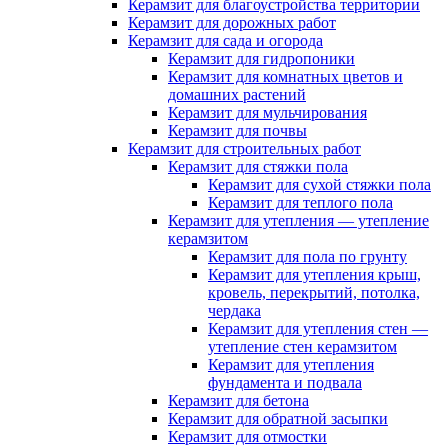
Керамзит для благоустройства территории
Керамзит для дорожных работ
Керамзит для сада и огорода
Керамзит для гидропоники
Керамзит для комнатных цветов и
домашних растений
Керамзит для мульчирования
Керамзит для почвы
Керамзит для строительных работ
Керамзит для стяжки пола
Керамзит для сухой стяжки пола
Керамзит для теплого пола
Керамзит для утепления — утепление
керамзитом
Керамзит для пола по грунту
Керамзит для утепления крыш,
кровель, перекрытий, потолка,
чердака
Керамзит для утепления стен —
утепление стен керамзитом
Керамзит для утепления
фундамента и подвала
Керамзит для бетона
Керамзит для обратной засыпки
Керамзит для отмостки