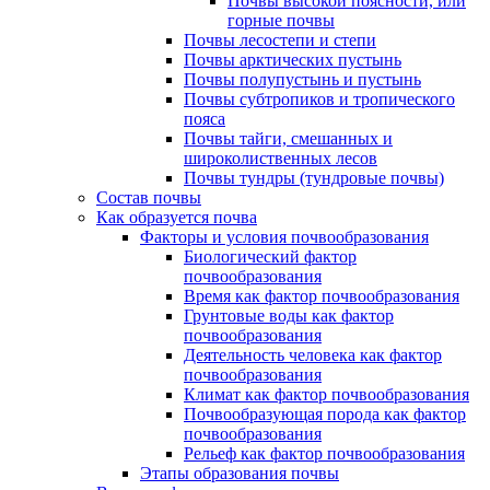
Почвы высокой поясности, или
горные почвы
Почвы лесостепи и степи
Почвы арктических пустынь
Почвы полупустынь и пустынь
Почвы субтропиков и тропического
пояса
Почвы тайги, смешанных и
широколиственных лесов
Почвы тундры (тундровые почвы)
Состав почвы
Как образуется почва
Факторы и условия почвообразования
Биологический фактор
почвообразования
Время как фактор почвообразования
Грунтовые воды как фактор
почвообразования
Деятельность человека как фактор
почвообразования
Климат как фактор почвообразования
Почвообразующая порода как фактор
почвообразования
Рельеф как фактор почвообразования
Этапы образования почвы