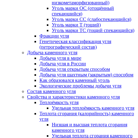
низкометаморфизованный)
Уголь марки ОС (отощённый
спекающийся)
Уголь марки СС (слабоспекающийся)
Уголь марки Т (тощий)
Уголь марки ТС (тощий спекающийся)
Фракции угля
Генетическая классификация угля
(петрографический состав)
Добыча каменного угля
Добыча угля в мире
Добыча угля в России
Добыча угля открытым способом
Добыча угля шахтным (закрытым) способом
Как образовался каменный уголь
Экологические проблемы добычи угля
Состав каменного угля
Свойства и характеристики каменного угля
Теплоёмкость угля
Удельная теплоёмкость каменного угля
Теплота сгорания (калорийность) каменного
угля
Низшая и высшая теплота сгорания
каменного угля
Удельная теплота сгорания каменного