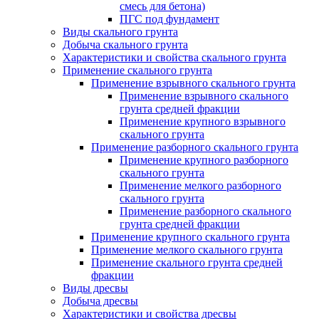
смесь для бетона)
ПГС под фундамент
Виды скального грунта
Добыча скального грунта
Характеристики и свойства скального грунта
Применение скального грунта
Применение взрывного скального грунта
Применение взрывного скального
грунта средней фракции
Применение крупного взрывного
скального грунта
Применение разборного скального грунта
Применение крупного разборного
скального грунта
Применение мелкого разборного
скального грунта
Применение разборного скального
грунта средней фракции
Применение крупного скального грунта
Применение мелкого скального грунта
Применение скального грунта средней
фракции
Виды дресвы
Добыча дресвы
Характеристики и свойства дресвы