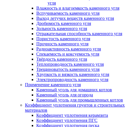
угля
Влажность и влагоемкость каменного угля
Вспучиваемость каменного угля
Выход летучих веществ каменного угля
Дробимость каменного угля
Зольность каменного угля
Отражательная способность каменного угля
Пористость каменного угля
Прочность каменного угля
Радиоактивность каменного угля
Спекаемость и коксуемость угля
Твёрдость каменного угля
Теплопроводность каменного угля
Трещиноватость каменного угля
Хрупкость и вязкость каменного угля
Электропроводность каменного угля
Применение каменного угля
Каменный уголь для домашних котлов
Каменный уголь для огорода
Каменный уголь для промышленных котлов
Коэффициент уплотнения грунтов и строительных
материалов
Коэффициент уплотнения керамзита
Коэффициент уплотнения ПГС
Коэффициент уплотнения песка