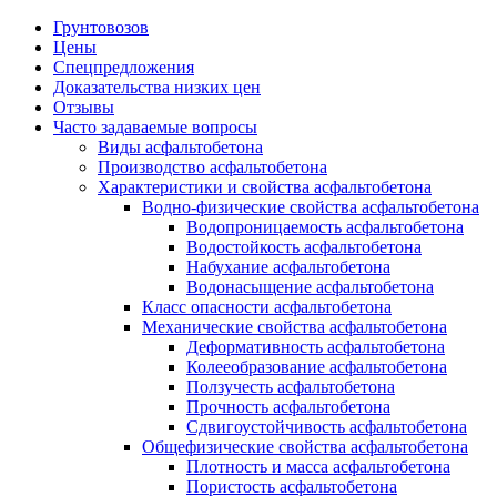
Грунтовозов
Цены
Спецпредложения
Доказательства низких цен
Отзывы
Часто задаваемые вопросы
Виды асфальтобетона
Производство асфальтобетона
Характеристики и свойства асфальтобетона
Водно-физические свойства асфальтобетона
Водопроницаемость асфальтобетона
Водостойкость асфальтобетона
Набухание асфальтобетона
Водонасыщение асфальтобетона
Класс опасности асфальтобетона
Механические свойства асфальтобетона
Деформативность асфальтобетона
Колееобразование асфальтобетона
Ползучесть асфальтобетона
Прочность асфальтобетона
Сдвигоустойчивость асфальтобетона
Общефизические свойства асфальтобетона
Плотность и масса асфальтобетона
Пористость асфальтобетона