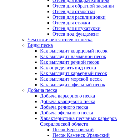
Отсев для кладки кирпича
Отсев для обратной засыпки
Отсев для отмостки
Отсев для расклинцовки
Отсев для стяжки
Отсев для штукатурки
Отсев под фундамент
Чем отличается отсев от песка
Виды песка
Как выглядит кварцевый песок
Как выглядит намывной песок
Как выглядит речной песок
Как определить вид песка
Как выглядит карьерный песок
Как выглядит морской песок
Как выглядит эфельный песок
Добыча песка
Добыча карьерного песка
Добыча кварцевого песка
Добыча речного песка
Добыча эфельного песка
Характеристика песчаных карьеров
Свердловской области
Песок Березовский
Песок Каменск-Уральский