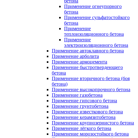
бетона
Применение огнеупорного
бетона
Применение сульфатостойкого
бетона
Применение
теплоизоляционного бетона
Применение
электроизоляционного бетона
Применение автоклавного бетона
Применение арболита
Применение армоцемента
Применение быстротвердеющего
бетона
Применение вторичного бетона (боя
бетона)
Применение высокопрочного бетона
Применение газобетона
Применение гипсового бетона
Применение грунтобетона
Применение известкового бетона
Применение керамзитобетона
Применение крупнозернистого бетона
Применение лёгкого бетона
Применение морозостойкого бетона