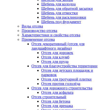
Щебень для колодца
Щебень для обратной засыпки
Щебень для отмостки
Щебень для расклинцовки
Щебень под фундамент
Виды отсева
Производство отсева
Характеристики и свойства отсева
Применение отсева
Отсев декоративный (отсев для
ландшафтного дизайна)
Отсев для дорожек
Отсев для клумб
Отсев для пруда
Отсев для благоустройства территории
Отсев для детских площадок и
парковок
Отсев для тротуарной плитки
Отсев против гололёда
Отсев для дорожного строительства
Отсев для асфальта
Отсев строительный
Отсев для бетона
Отсев для дренажа