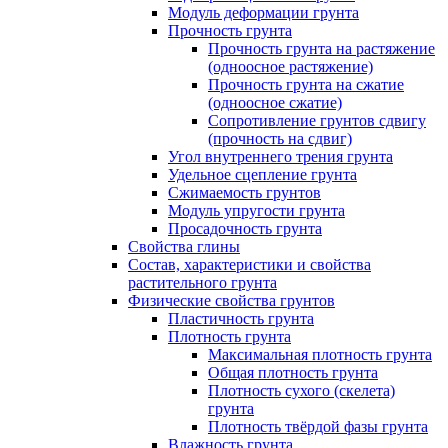
Модуль деформации грунта
Прочность грунта
Прочность грунта на растяжение
(одноосное растяжение)
Прочность грунта на сжатие
(одноосное сжатие)
Сопротивление грунтов сдвигу
(прочность на сдвиг)
Угол внутреннего трения грунта
Удельное сцепление грунта
Cжимаемость грунтов
Модуль упругости грунта
Просадочность грунта
Свойства глины
Состав, характеристики и свойства
растительного грунта
Физические свойства грунтов
Пластичность грунта
Плотность грунта
Максимальная плотность грунта
Общая плотность грунта
Плотность сухого (скелета)
грунта
Плотность твёрдой фазы грунта
Влажность грунта