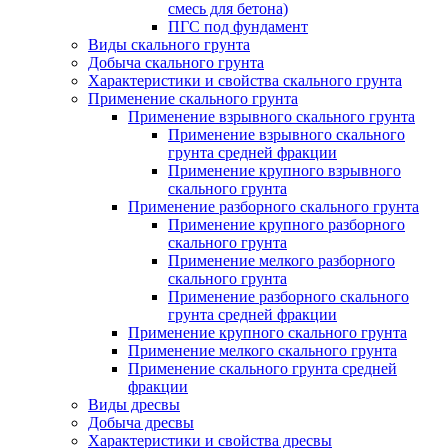
смесь для бетона)
ПГС под фундамент
Виды скального грунта
Добыча скального грунта
Характеристики и свойства скального грунта
Применение скального грунта
Применение взрывного скального грунта
Применение взрывного скального
грунта средней фракции
Применение крупного взрывного
скального грунта
Применение разборного скального грунта
Применение крупного разборного
скального грунта
Применение мелкого разборного
скального грунта
Применение разборного скального
грунта средней фракции
Применение крупного скального грунта
Применение мелкого скального грунта
Применение скального грунта средней
фракции
Виды дресвы
Добыча дресвы
Характеристики и свойства дресвы