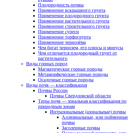
Плодородность почвы
Применение вскрышного грунта
Применение плодородного грунта
Применение растительного грунта
Применение строительного грунта
Применение супеси
Применение торфогрунта
Применение чернозёма
Чем богат чернозем, его плюсы и минусы
Чем отличается плодородный грунт от
растительного
Виды горных пород
Магматические горные породы
Метаморфические горные породы
Осадочные горные породы
Виды почв — классификация
Почвы России
Почвы Свердловской области
Типы почв — зональная классификация по
природным зонам
Интразональные (азональные) почвы
Аллювиальные, или пойменные
почвы
Засоленные почвы