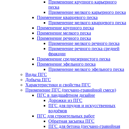
Применение крупного карьерного
песка
Применение мелкого карьерного песка
Применение кварцевого песка
Применение мелкого кварцевого песка
Применение крупного песка
Применение мелкого песка
Применение речного песка
Применение мелкого речного песка
Применение речного песка средней
фракции
Применение среднезернистого песка
Применение эфельного песка
Применение мелкого эфельного песка
Виды ПГС
Добыча ПГС
Характеристики и свойства ПГС
Применение ПГС (песчано-гравийной смеси)
ПГС в ландшафтном дизайне
Дорожки из ПГС
ПГС для прудов и искусственных
водоёмов
ПГС для строительных работ
Обратная засыпка ПГС
ПГС для бетона (песчано-гравийная