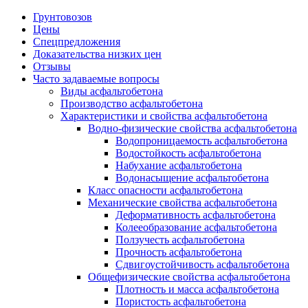
Грунтовозов
Цены
Спецпредложения
Доказательства низких цен
Отзывы
Часто задаваемые вопросы
Виды асфальтобетона
Производство асфальтобетона
Характеристики и свойства асфальтобетона
Водно-физические свойства асфальтобетона
Водопроницаемость асфальтобетона
Водостойкость асфальтобетона
Набухание асфальтобетона
Водонасыщение асфальтобетона
Класс опасности асфальтобетона
Механические свойства асфальтобетона
Деформативность асфальтобетона
Колееобразование асфальтобетона
Ползучесть асфальтобетона
Прочность асфальтобетона
Сдвигоустойчивость асфальтобетона
Общефизические свойства асфальтобетона
Плотность и масса асфальтобетона
Пористость асфальтобетона