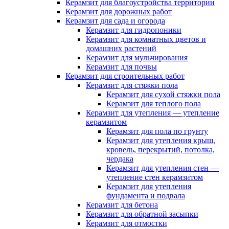
Керамзит для благоустройства территории
Керамзит для дорожных работ
Керамзит для сада и огорода
Керамзит для гидропоники
Керамзит для комнатных цветов и
домашних растений
Керамзит для мульчирования
Керамзит для почвы
Керамзит для строительных работ
Керамзит для стяжки пола
Керамзит для сухой стяжки пола
Керамзит для теплого пола
Керамзит для утепления — утепление
керамзитом
Керамзит для пола по грунту
Керамзит для утепления крыш,
кровель, перекрытий, потолка,
чердака
Керамзит для утепления стен —
утепление стен керамзитом
Керамзит для утепления
фундамента и подвала
Керамзит для бетона
Керамзит для обратной засыпки
Керамзит для отмостки