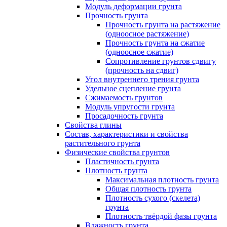
Модуль деформации грунта
Прочность грунта
Прочность грунта на растяжение
(одноосное растяжение)
Прочность грунта на сжатие
(одноосное сжатие)
Сопротивление грунтов сдвигу
(прочность на сдвиг)
Угол внутреннего трения грунта
Удельное сцепление грунта
Cжимаемость грунтов
Модуль упругости грунта
Просадочность грунта
Свойства глины
Состав, характеристики и свойства
растительного грунта
Физические свойства грунтов
Пластичность грунта
Плотность грунта
Максимальная плотность грунта
Общая плотность грунта
Плотность сухого (скелета)
грунта
Плотность твёрдой фазы грунта
Влажность грунта