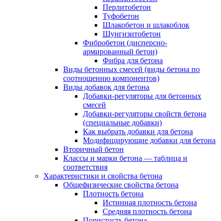
Перлитобетон
Туфобетон
Шлакобетон и шлакоблок
Шунгизитобетон
Фибробетон (дисперсно-
армированный бетон)
Фибра для бетона
Виды бетонных смесей (виды бетона по
соотношению компонентов)
Виды добавок для бетона
Добавки-регуляторы для бетонных
смесей
Добавки-регуляторы свойств бетона
(специальные добавки)
Как выбрать добавки для бетона
Модифицирующие добавки для бетона
Вторичный бетон
Классы и марки бетона — таблица и
соответствия
Характеристики и свойства бетона
Общефизические свойства бетона
Плотность бетона
Истинная плотность бетона
Средняя плотность бетона
Пористость бетона