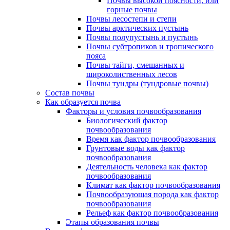
Почвы высокой поясности, или
горные почвы
Почвы лесостепи и степи
Почвы арктических пустынь
Почвы полупустынь и пустынь
Почвы субтропиков и тропического
пояса
Почвы тайги, смешанных и
широколиственных лесов
Почвы тундры (тундровые почвы)
Состав почвы
Как образуется почва
Факторы и условия почвообразования
Биологический фактор
почвообразования
Время как фактор почвообразования
Грунтовые воды как фактор
почвообразования
Деятельность человека как фактор
почвообразования
Климат как фактор почвообразования
Почвообразующая порода как фактор
почвообразования
Рельеф как фактор почвообразования
Этапы образования почвы