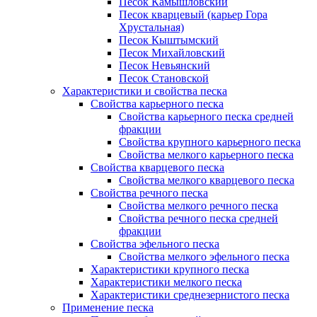
Песок Камышловский
Песок кварцевый (карьер Гора
Хрустальная)
Песок Кыштымский
Песок Михайловский
Песок Невьянский
Песок Становской
Характеристики и свойства песка
Свойства карьерного песка
Свойства карьерного песка средней
фракции
Свойства крупного карьерного песка
Свойства мелкого карьерного песка
Свойства кварцевого песка
Свойства мелкого кварцевого песка
Свойства речного песка
Свойства мелкого речного песка
Свойства речного песка средней
фракции
Свойства эфельного песка
Свойства мелкого эфельного песка
Характеристики крупного песка
Характеристики мелкого песка
Характеристики среднезернистого песка
Применение песка