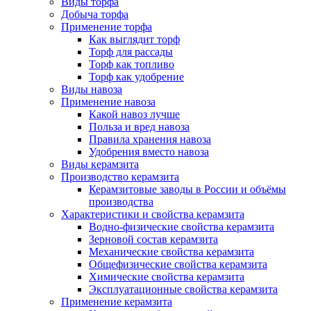
Виды торфа
Добыча торфа
Применение торфа
Как выглядит торф
Торф для рассады
Торф как топливо
Торф как удобрение
Виды навоза
Применение навоза
Какой навоз лучше
Польза и вред навоза
Правила хранения навоза
Удобрения вместо навоза
Виды керамзита
Производство керамзита
Керамзитовые заводы в России и объёмы
производства
Характеристики и свойства керамзита
Водно-физические свойства керамзита
Зерновой состав керамзита
Механические свойства керамзита
Общефизические свойства керамзита
Химические свойства керамзита
Эксплуатационные свойства керамзита
Применение керамзита