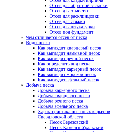
Отсев для кладки кирпича
Отсев для обратной засыпки
Отсев для отмостки
Отсев для расклинцовки
Отсев для стяжки
Отсев для штукатурки
Отсев под фундамент
Чем отличается отсев от песка
Виды песка
Как выглядит кварцевый песок
Как выглядит намывной песок
Как выглядит речной песок
Как определить вид песка
Как выглядит карьерный песок
Как выглядит морской песок
Как выглядит эфельный песок
Добыча песка
Добыча карьерного песка
Добыча кварцевого песка
Добыча речного песка
Добыча эфельного песка
Характеристика песчаных карьеров
Свердловской области
Песок Березовский
Песок Каменск-Уральский