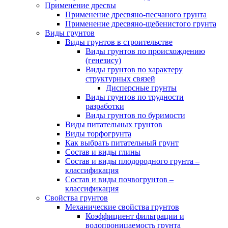
Применение дресвы
Применение дресвяно-песчаного грунта
Применение дресвяно-щебенистого грунта
Виды грунтов
Виды грунтов в строительстве
Виды грунтов по происхождению
(генезису)
Виды грунтов по характеру
структурных связей
Дисперсные грунты
Виды грунтов по трудности
разработки
Виды грунтов по буримости
Виды питательных грунтов
Виды торфогрунта
Как выбрать питательный грунт
Состав и виды глины
Состав и виды плодородного грунта –
классификация
Состав и виды почвогрунтов –
классификация
Свойства грунтов
Механические свойства грунтов
Коэффициент фильтрации и
водопроницаемость грунта