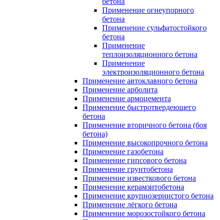
бетона
Применение огнеупорного
бетона
Применение сульфатостойкого
бетона
Применение
теплоизоляционного бетона
Применение
электроизоляционного бетона
Применение автоклавного бетона
Применение арболита
Применение армоцемента
Применение быстротвердеющего
бетона
Применение вторичного бетона (боя
бетона)
Применение высокопрочного бетона
Применение газобетона
Применение гипсового бетона
Применение грунтобетона
Применение известкового бетона
Применение керамзитобетона
Применение крупнозернистого бетона
Применение лёгкого бетона
Применение морозостойкого бетона