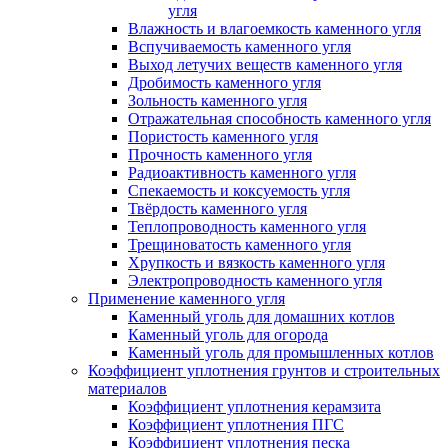
угля
Влажность и влагоемкость каменного угля
Вспучиваемость каменного угля
Выход летучих веществ каменного угля
Дробимость каменного угля
Зольность каменного угля
Отражательная способность каменного угля
Пористость каменного угля
Прочность каменного угля
Радиоактивность каменного угля
Спекаемость и коксуемость угля
Твёрдость каменного угля
Теплопроводность каменного угля
Трещиноватость каменного угля
Хрупкость и вязкость каменного угля
Электропроводность каменного угля
Применение каменного угля
Каменный уголь для домашних котлов
Каменный уголь для огорода
Каменный уголь для промышленных котлов
Коэффициент уплотнения грунтов и строительных
материалов
Коэффициент уплотнения керамзита
Коэффициент уплотнения ПГС
Коэффициент уплотнения песка