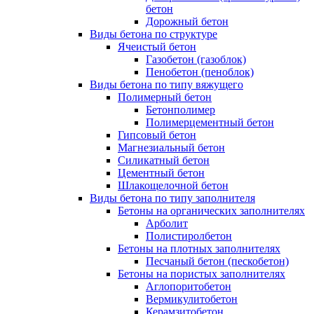
бетон
Дорожный бетон
Виды бетона по структуре
Ячеистый бетон
Газобетон (газоблок)
Пенобетон (пеноблок)
Виды бетона по типу вяжущего
Полимерный бетон
Бетонполимер
Полимерцементный бетон
Гипсовый бетон
Магнезиальный бетон
Силикатный бетон
Цементный бетон
Шлакощелочной бетон
Виды бетона по типу заполнителя
Бетоны на органических заполнителях
Арболит
Полистиролбетон
Бетоны на плотных заполнителях
Песчаный бетон (пескобетон)
Бетоны на пористых заполнителях
Аглопоритобетон
Вермикулитобетон
Керамзитобетон