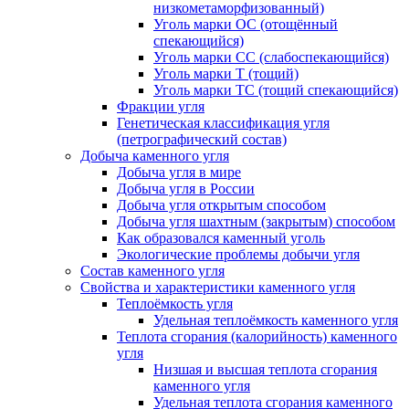
низкометаморфизованный)
Уголь марки ОС (отощённый
спекающийся)
Уголь марки СС (слабоспекающийся)
Уголь марки Т (тощий)
Уголь марки ТС (тощий спекающийся)
Фракции угля
Генетическая классификация угля
(петрографический состав)
Добыча каменного угля
Добыча угля в мире
Добыча угля в России
Добыча угля открытым способом
Добыча угля шахтным (закрытым) способом
Как образовался каменный уголь
Экологические проблемы добычи угля
Состав каменного угля
Свойства и характеристики каменного угля
Теплоёмкость угля
Удельная теплоёмкость каменного угля
Теплота сгорания (калорийность) каменного
угля
Низшая и высшая теплота сгорания
каменного угля
Удельная теплота сгорания каменного