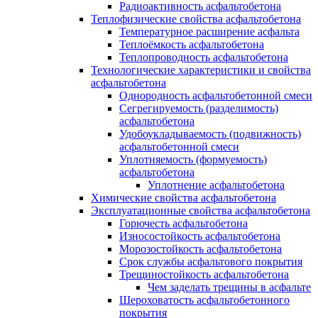
Радиоактивность асфальтобетона
Теплофизические свойства асфальтобетона
Температурное расширение асфальта
Теплоёмкость асфальтобетона
Теплопроводность асфальтобетона
Технологические характеристики и свойства
асфальтобетона
Однородность асфальтобетонной смеси
Сегрегируемость (разделимость)
асфальтобетона
Удобоукладываемость (подвижность)
асфальтобетонной смеси
Уплотняемость (формуемость)
асфальтобетона
Уплотнение асфальтобетона
Химические свойства асфальтобетона
Эксплуатационные свойства асфальтобетона
Горючесть асфальтобетона
Износостойкость асфальтобетона
Морозостойкость асфальтобетона
Срок службы асфальтового покрытия
Трещиностойкость асфальтобетона
Чем заделать трещины в асфальте
Шероховатость асфальтобетонного
покрытия