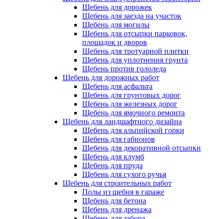
Щебень для дорожек
Щебень для заезда на участок
Щебень для могилы
Щебень для отсыпки парковок,
площадок и дворов
Щебень для тротуарной плитки
Щебень для уплотнения грунта
Щебень против гололеда
Щебень для дорожных работ
Щебень для асфальта
Щебень для грунтовых дорог
Щебень для железных дорог
Щебень для ямочного ремонта
Щебень для ландшафтного дизайна
Щебень для альпийской горки
Щебень для габионов
Щебень для декоративной отсыпки
Щебень для клумб
Щебень для пруда
Щебень для сухого ручья
Щебень для строительных работ
Полы из щебня в гараже
Щебень для бетона
Щебень для дренажа
Щебень для забора