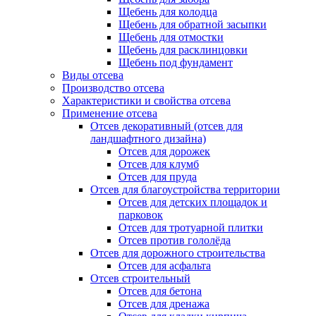
Щебень для колодца
Щебень для обратной засыпки
Щебень для отмостки
Щебень для расклинцовки
Щебень под фундамент
Виды отсева
Производство отсева
Характеристики и свойства отсева
Применение отсева
Отсев декоративный (отсев для
ландшафтного дизайна)
Отсев для дорожек
Отсев для клумб
Отсев для пруда
Отсев для благоустройства территории
Отсев для детских площадок и
парковок
Отсев для тротуарной плитки
Отсев против гололёда
Отсев для дорожного строительства
Отсев для асфальта
Отсев строительный
Отсев для бетона
Отсев для дренажа