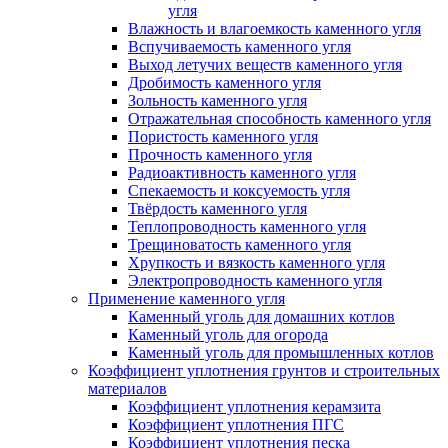
угля
Влажность и влагоемкость каменного угля
Вспучиваемость каменного угля
Выход летучих веществ каменного угля
Дробимость каменного угля
Зольность каменного угля
Отражательная способность каменного угля
Пористость каменного угля
Прочность каменного угля
Радиоактивность каменного угля
Спекаемость и коксуемость угля
Твёрдость каменного угля
Теплопроводность каменного угля
Трещиноватость каменного угля
Хрупкость и вязкость каменного угля
Электропроводность каменного угля
Применение каменного угля
Каменный уголь для домашних котлов
Каменный уголь для огорода
Каменный уголь для промышленных котлов
Коэффициент уплотнения грунтов и строительных
материалов
Коэффициент уплотнения керамзита
Коэффициент уплотнения ПГС
Коэффициент уплотнения песка