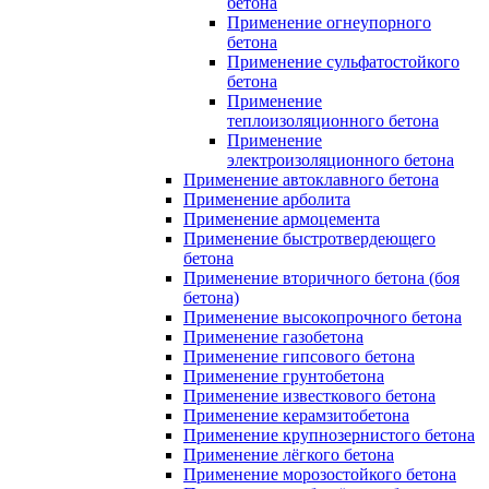
бетона
Применение огнеупорного
бетона
Применение сульфатостойкого
бетона
Применение
теплоизоляционного бетона
Применение
электроизоляционного бетона
Применение автоклавного бетона
Применение арболита
Применение армоцемента
Применение быстротвердеющего
бетона
Применение вторичного бетона (боя
бетона)
Применение высокопрочного бетона
Применение газобетона
Применение гипсового бетона
Применение грунтобетона
Применение известкового бетона
Применение керамзитобетона
Применение крупнозернистого бетона
Применение лёгкого бетона
Применение морозостойкого бетона