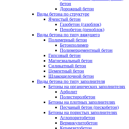
бетон
Дорожный бетон
Виды бетона по структуре
Ячеистый бетон
Газобетон (газоблок)
Пенобетон (пеноблок)
Виды бетона по типу вяжущего
Полимерный бетон
Бетонполимер
Полимерцементный бетон
Гипсовый бетон
Магнезиальный бетон
Силикатный бетон
Цементный бетон
Шлакощелочной бетон
Виды бетона по типу заполнителя
Бетоны на органических заполнителях
Арболит
Полистиролбетон
Бетоны на плотных заполнителях
Песчаный бетон (пескобетон)
Бетоны на пористых заполнителях
Аглопоритобетон
Вермикулитобетон
Керамзитобетон