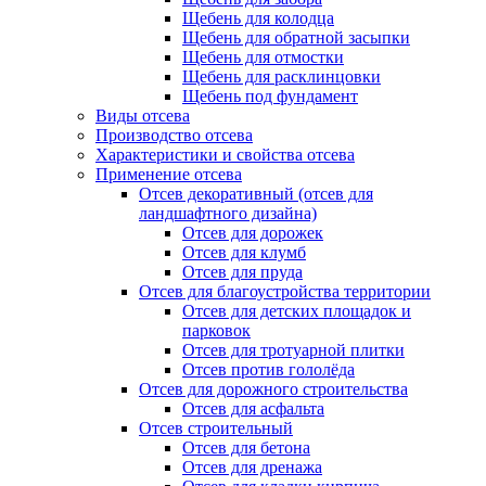
Щебень для колодца
Щебень для обратной засыпки
Щебень для отмостки
Щебень для расклинцовки
Щебень под фундамент
Виды отсева
Производство отсева
Характеристики и свойства отсева
Применение отсева
Отсев декоративный (отсев для
ландшафтного дизайна)
Отсев для дорожек
Отсев для клумб
Отсев для пруда
Отсев для благоустройства территории
Отсев для детских площадок и
парковок
Отсев для тротуарной плитки
Отсев против гололёда
Отсев для дорожного строительства
Отсев для асфальта
Отсев строительный
Отсев для бетона
Отсев для дренажа