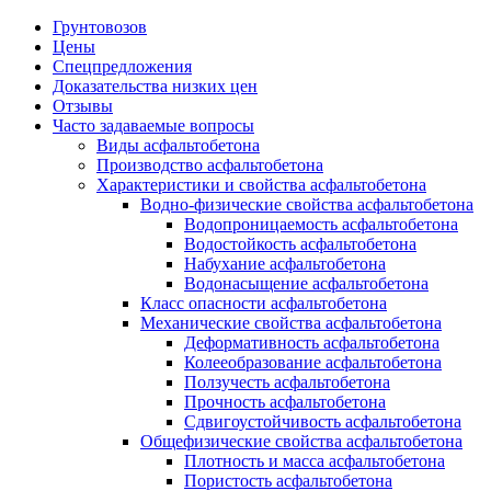
Грунтовозов
Цены
Спецпредложения
Доказательства низких цен
Отзывы
Часто задаваемые вопросы
Виды асфальтобетона
Производство асфальтобетона
Характеристики и свойства асфальтобетона
Водно-физические свойства асфальтобетона
Водопроницаемость асфальтобетона
Водостойкость асфальтобетона
Набухание асфальтобетона
Водонасыщение асфальтобетона
Класс опасности асфальтобетона
Механические свойства асфальтобетона
Деформативность асфальтобетона
Колееобразование асфальтобетона
Ползучесть асфальтобетона
Прочность асфальтобетона
Сдвигоустойчивость асфальтобетона
Общефизические свойства асфальтобетона
Плотность и масса асфальтобетона
Пористость асфальтобетона