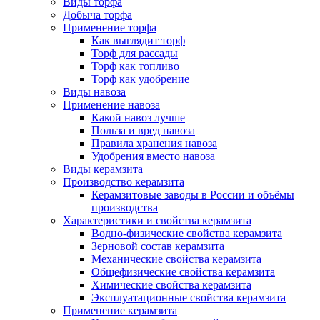
Виды торфа
Добыча торфа
Применение торфа
Как выглядит торф
Торф для рассады
Торф как топливо
Торф как удобрение
Виды навоза
Применение навоза
Какой навоз лучше
Польза и вред навоза
Правила хранения навоза
Удобрения вместо навоза
Виды керамзита
Производство керамзита
Керамзитовые заводы в России и объёмы
производства
Характеристики и свойства керамзита
Водно-физические свойства керамзита
Зерновой состав керамзита
Механические свойства керамзита
Общефизические свойства керамзита
Химические свойства керамзита
Эксплуатационные свойства керамзита
Применение керамзита