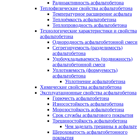
Радиоактивность асфальтобетона
Теплофизические свойства асфальтобетона
Температурное расширение асфальта
Теплоёмкость асфальтобетона
Теплопроводность асфальтобетона
Технологические характеристики и свойства
асфальтобетона
Однородность асфальтобетонной смеси
Сегрегируемость (разделимость)
асфальтобетона
Удобоукладываемость (подвижность)
асфальтобетонной смеси
Уплотняемость (формуемость)
асфальтобетона
Уплотнение асфальтобетона
Химические свойства асфальтобетона
Эксплуатационные свойства асфальтобетона
Горючесть асфальтобетона
Износостойкость асфальтобетона
Морозостойкость асфальтобетона
Срок службы асфальтового покрытия
Трещиностойкость асфальтобетона
Чем заделать трещины в асфальте
Шероховатость асфальтобетонного
покрытия