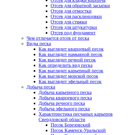
Отсев для кладки кирпича
Отсев для обратной засыпки
Отсев для отмостки
Отсев для расклинцовки
Отсев для стяжки
Отсев для штукатурки
Отсев под фундамент
Чем отличается отсев от песка
Виды песка
Как выглядит кварцевый песок
Как выглядит намывной песок
Как выглядит речной песок
Как определить вид песка
Как выглядит карьерный песок
Как выглядит морской песок
Как выглядит эфельный песок
Добыча песка
Добыча карьерного песка
Добыча кварцевого песка
Добыча речного песка
Добыча эфельного песка
Характеристика песчаных карьеров
Свердловской области
Песок Березовский
Песок Каменск-Уральский