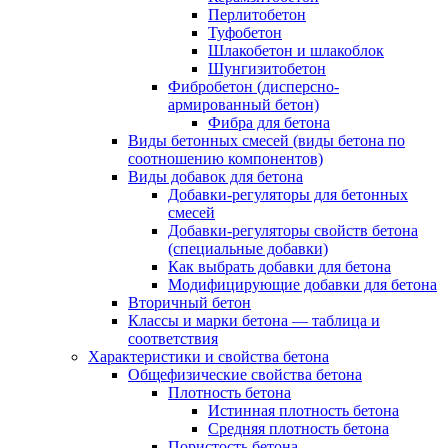
Перлитобетон
Туфобетон
Шлакобетон и шлакоблок
Шунгизитобетон
Фибробетон (дисперсно-
армированный бетон)
Фибра для бетона
Виды бетонных смесей (виды бетона по
соотношению компонентов)
Виды добавок для бетона
Добавки-регуляторы для бетонных
смесей
Добавки-регуляторы свойств бетона
(специальные добавки)
Как выбрать добавки для бетона
Модифицирующие добавки для бетона
Вторичный бетон
Классы и марки бетона — таблица и
соответствия
Характеристики и свойства бетона
Общефизические свойства бетона
Плотность бетона
Истинная плотность бетона
Средняя плотность бетона
Пористость бетона