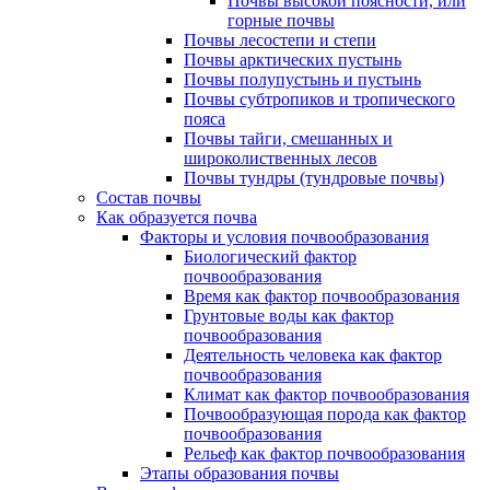
Почвы высокой поясности, или
горные почвы
Почвы лесостепи и степи
Почвы арктических пустынь
Почвы полупустынь и пустынь
Почвы субтропиков и тропического
пояса
Почвы тайги, смешанных и
широколиственных лесов
Почвы тундры (тундровые почвы)
Состав почвы
Как образуется почва
Факторы и условия почвообразования
Биологический фактор
почвообразования
Время как фактор почвообразования
Грунтовые воды как фактор
почвообразования
Деятельность человека как фактор
почвообразования
Климат как фактор почвообразования
Почвообразующая порода как фактор
почвообразования
Рельеф как фактор почвообразования
Этапы образования почвы