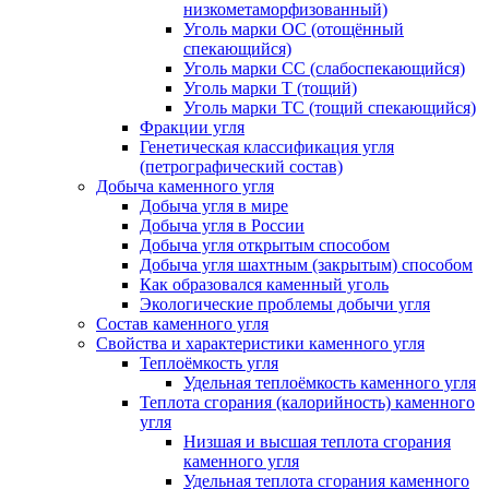
низкометаморфизованный)
Уголь марки ОС (отощённый
спекающийся)
Уголь марки СС (слабоспекающийся)
Уголь марки Т (тощий)
Уголь марки ТС (тощий спекающийся)
Фракции угля
Генетическая классификация угля
(петрографический состав)
Добыча каменного угля
Добыча угля в мире
Добыча угля в России
Добыча угля открытым способом
Добыча угля шахтным (закрытым) способом
Как образовался каменный уголь
Экологические проблемы добычи угля
Состав каменного угля
Свойства и характеристики каменного угля
Теплоёмкость угля
Удельная теплоёмкость каменного угля
Теплота сгорания (калорийность) каменного
угля
Низшая и высшая теплота сгорания
каменного угля
Удельная теплота сгорания каменного