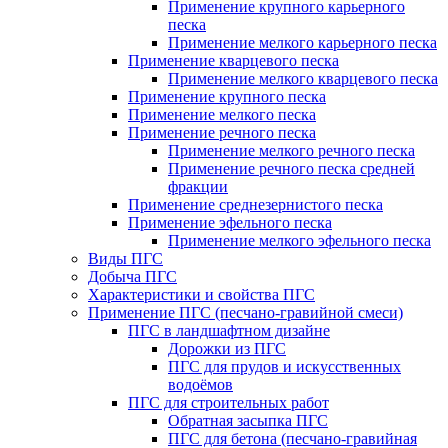
Применение крупного карьерного
песка
Применение мелкого карьерного песка
Применение кварцевого песка
Применение мелкого кварцевого песка
Применение крупного песка
Применение мелкого песка
Применение речного песка
Применение мелкого речного песка
Применение речного песка средней
фракции
Применение среднезернистого песка
Применение эфельного песка
Применение мелкого эфельного песка
Виды ПГС
Добыча ПГС
Характеристики и свойства ПГС
Применение ПГС (песчано-гравийной смеси)
ПГС в ландшафтном дизайне
Дорожки из ПГС
ПГС для прудов и искусственных
водоёмов
ПГС для строительных работ
Обратная засыпка ПГС
ПГС для бетона (песчано-гравийная