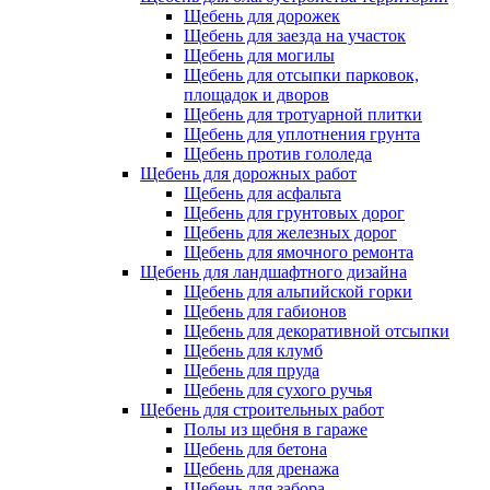
Щебень для дорожек
Щебень для заезда на участок
Щебень для могилы
Щебень для отсыпки парковок,
площадок и дворов
Щебень для тротуарной плитки
Щебень для уплотнения грунта
Щебень против гололеда
Щебень для дорожных работ
Щебень для асфальта
Щебень для грунтовых дорог
Щебень для железных дорог
Щебень для ямочного ремонта
Щебень для ландшафтного дизайна
Щебень для альпийской горки
Щебень для габионов
Щебень для декоративной отсыпки
Щебень для клумб
Щебень для пруда
Щебень для сухого ручья
Щебень для строительных работ
Полы из щебня в гараже
Щебень для бетона
Щебень для дренажа
Щебень для забора