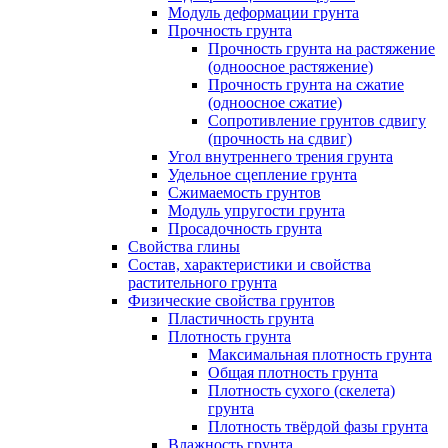
Модуль деформации грунта
Прочность грунта
Прочность грунта на растяжение
(одноосное растяжение)
Прочность грунта на сжатие
(одноосное сжатие)
Сопротивление грунтов сдвигу
(прочность на сдвиг)
Угол внутреннего трения грунта
Удельное сцепление грунта
Cжимаемость грунтов
Модуль упругости грунта
Просадочность грунта
Свойства глины
Состав, характеристики и свойства
растительного грунта
Физические свойства грунтов
Пластичность грунта
Плотность грунта
Максимальная плотность грунта
Общая плотность грунта
Плотность сухого (скелета)
грунта
Плотность твёрдой фазы грунта
Влажность грунта