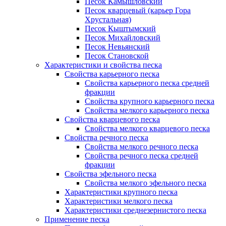
Песок Камышловский
Песок кварцевый (карьер Гора
Хрустальная)
Песок Кыштымский
Песок Михайловский
Песок Невьянский
Песок Становской
Характеристики и свойства песка
Свойства карьерного песка
Свойства карьерного песка средней
фракции
Свойства крупного карьерного песка
Свойства мелкого карьерного песка
Свойства кварцевого песка
Свойства мелкого кварцевого песка
Свойства речного песка
Свойства мелкого речного песка
Свойства речного песка средней
фракции
Свойства эфельного песка
Свойства мелкого эфельного песка
Характеристики крупного песка
Характеристики мелкого песка
Характеристики среднезернистого песка
Применение песка