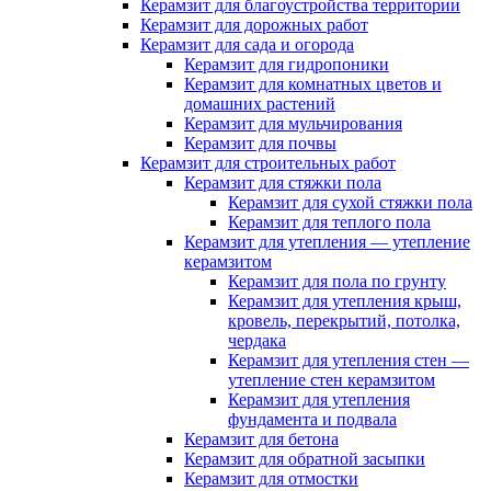
Керамзит для благоустройства территории
Керамзит для дорожных работ
Керамзит для сада и огорода
Керамзит для гидропоники
Керамзит для комнатных цветов и
домашних растений
Керамзит для мульчирования
Керамзит для почвы
Керамзит для строительных работ
Керамзит для стяжки пола
Керамзит для сухой стяжки пола
Керамзит для теплого пола
Керамзит для утепления — утепление
керамзитом
Керамзит для пола по грунту
Керамзит для утепления крыш,
кровель, перекрытий, потолка,
чердака
Керамзит для утепления стен —
утепление стен керамзитом
Керамзит для утепления
фундамента и подвала
Керамзит для бетона
Керамзит для обратной засыпки
Керамзит для отмостки