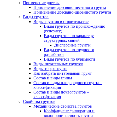
Применение дресвы
Применение дресвяно-песчаного грунта
Применение дресвяно-щебенистого грунта
Виды грунтов
Виды грунтов в строительстве
Виды грунтов по происхождению
(генезису)
Виды грунтов по характеру
структурных связей
Дисперсные грунты
Виды грунтов по трудности
разработки
Виды грунтов по буримости
Виды питательных грунтов
Виды торфогрунта
Как выбрать питательный грунт
Состав и виды глины
Состав и виды плодородного грунта –
классификация
Состав и виды почвогрунтов –
классификация
Свойства грунтов
Механические свойства грунтов
Коэффициент фильтрации и
водопроницаемость грунта