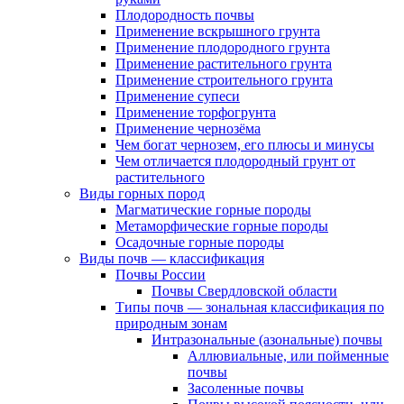
Плодородность почвы
Применение вскрышного грунта
Применение плодородного грунта
Применение растительного грунта
Применение строительного грунта
Применение супеси
Применение торфогрунта
Применение чернозёма
Чем богат чернозем, его плюсы и минусы
Чем отличается плодородный грунт от
растительного
Виды горных пород
Магматические горные породы
Метаморфические горные породы
Осадочные горные породы
Виды почв — классификация
Почвы России
Почвы Свердловской области
Типы почв — зональная классификация по
природным зонам
Интразональные (азональные) почвы
Аллювиальные, или пойменные
почвы
Засоленные почвы