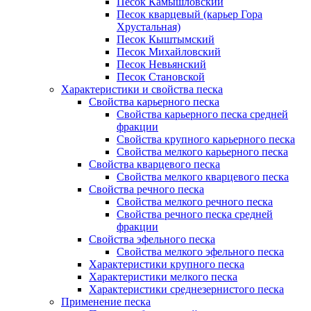
Песок Камышловский
Песок кварцевый (карьер Гора
Хрустальная)
Песок Кыштымский
Песок Михайловский
Песок Невьянский
Песок Становской
Характеристики и свойства песка
Свойства карьерного песка
Свойства карьерного песка средней
фракции
Свойства крупного карьерного песка
Свойства мелкого карьерного песка
Свойства кварцевого песка
Свойства мелкого кварцевого песка
Свойства речного песка
Свойства мелкого речного песка
Свойства речного песка средней
фракции
Свойства эфельного песка
Свойства мелкого эфельного песка
Характеристики крупного песка
Характеристики мелкого песка
Характеристики среднезернистого песка
Применение песка