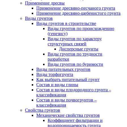
Применение дресвы
Применение дресвяно-песчаного грунта
Применение дресвяно-щебенистого грунта
Виды грунтов
Виды грунтов в строительстве
Виды грунтов по происхождению
(генезису)
Виды грунтов по характеру
структурных связей
Дисперсные грунты
Виды грунтов по трудности
разработки
Виды грунтов по буримости
Виды питательных грунтов
Виды торфогрунта
Как выбрать питательный грунт
Состав и виды глины
Состав и виды плодородного грунта –
классификация
Состав и виды почвогрунтов –
классификация
Свойства грунтов
Механические свойства грунтов
Коэффициент фильтрации и
водопроницаемость грунта