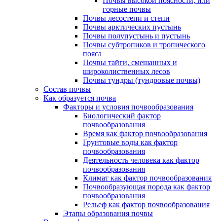
Почвы высокой поясности, или
горные почвы
Почвы лесостепи и степи
Почвы арктических пустынь
Почвы полупустынь и пустынь
Почвы субтропиков и тропического
пояса
Почвы тайги, смешанных и
широколиственных лесов
Почвы тундры (тундровые почвы)
Состав почвы
Как образуется почва
Факторы и условия почвообразования
Биологический фактор
почвообразования
Время как фактор почвообразования
Грунтовые воды как фактор
почвообразования
Деятельность человека как фактор
почвообразования
Климат как фактор почвообразования
Почвообразующая порода как фактор
почвообразования
Рельеф как фактор почвообразования
Этапы образования почвы