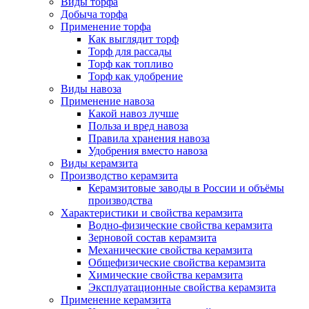
Виды торфа
Добыча торфа
Применение торфа
Как выглядит торф
Торф для рассады
Торф как топливо
Торф как удобрение
Виды навоза
Применение навоза
Какой навоз лучше
Польза и вред навоза
Правила хранения навоза
Удобрения вместо навоза
Виды керамзита
Производство керамзита
Керамзитовые заводы в России и объёмы
производства
Характеристики и свойства керамзита
Водно-физические свойства керамзита
Зерновой состав керамзита
Механические свойства керамзита
Общефизические свойства керамзита
Химические свойства керамзита
Эксплуатационные свойства керамзита
Применение керамзита