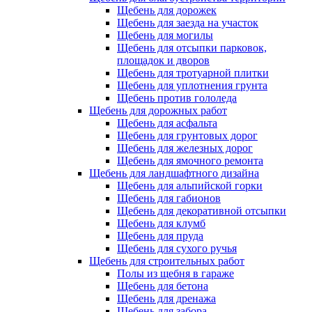
Щебень для дорожек
Щебень для заезда на участок
Щебень для могилы
Щебень для отсыпки парковок,
площадок и дворов
Щебень для тротуарной плитки
Щебень для уплотнения грунта
Щебень против гололеда
Щебень для дорожных работ
Щебень для асфальта
Щебень для грунтовых дорог
Щебень для железных дорог
Щебень для ямочного ремонта
Щебень для ландшафтного дизайна
Щебень для альпийской горки
Щебень для габионов
Щебень для декоративной отсыпки
Щебень для клумб
Щебень для пруда
Щебень для сухого ручья
Щебень для строительных работ
Полы из щебня в гараже
Щебень для бетона
Щебень для дренажа
Щебень для забора