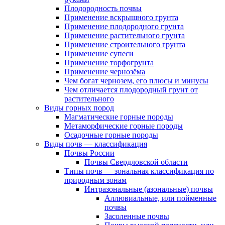
Плодородность почвы
Применение вскрышного грунта
Применение плодородного грунта
Применение растительного грунта
Применение строительного грунта
Применение супеси
Применение торфогрунта
Применение чернозёма
Чем богат чернозем, его плюсы и минусы
Чем отличается плодородный грунт от
растительного
Виды горных пород
Магматические горные породы
Метаморфические горные породы
Осадочные горные породы
Виды почв — классификация
Почвы России
Почвы Свердловской области
Типы почв — зональная классификация по
природным зонам
Интразональные (азональные) почвы
Аллювиальные, или пойменные
почвы
Засоленные почвы