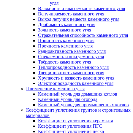
угля
Влажность и влагоемкость каменного угля
Вспучиваемость каменного угля
Выход летучих веществ каменного угля
Дробимость каменного угля
Зольность каменного угля
Отражательная способность каменного угля
Пористость каменного угля
Прочность каменного угля
Радиоактивность каменного угля
Спекаемость и коксуемость угля
Твёрдость каменного угля
Теплопроводность каменного угля
Трещиноватость каменного угля
Хрупкость и вязкость каменного угля
Электропроводность каменного угля
Применение каменного угля
Каменный уголь для домашних котлов
Каменный уголь для огорода
Каменный уголь для промышленных котлов
Коэффициент уплотнения грунтов и строительных
материалов
Коэффициент уплотнения керамзита
Коэффициент уплотнения ПГС
Коэффициент уплотнения песка