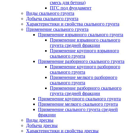
смесь для бетона)
ПГС под фундамент
Виды скального грунта
Добыча скального грунта
Характеристики и свойства скального грунта
Применение скального грунта
Применение взрывного скального грунта
Применение взрывного скального
грунта средней фракции
Применение крупного взрывного
скального грунта
Применение разборного скального грунта
Применение крупного разборного
скального грунта
Применение мелкого разборного
скального грунта
Применение разборного скального
грунта средней фракции
Применение крупного скального грунта
Применение мелкого скального грунта
Применение скального грунта средней
фракции
Виды дресвы
Добыча дресвы
Характеристики и свойства дресвы