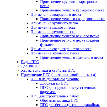
Применение крупного карьерного
песка
Применение мелкого карьерного песка
Применение кварцевого песка
Применение мелкого кварцевого песка
Применение крупного песка
Применение мелкого песка
Применение речного песка
Применение мелкого речного песка
Применение речного песка средней
фракции
Применение среднезернистого песка
Применение эфельного песка
Применение мелкого эфельного песка
Виды ПГС
Добыча ПГС
Характеристики и свойства ПГС
Применение ПГС (песчано-гравийной смеси)
ПГС в ландшафтном дизайне
Дорожки из ПГС
ПГС для прудов и искусственных
водоёмов
ПГС для строительных работ
Обратная засыпка ПГС
ПГС для бетона (песчано-гравийная