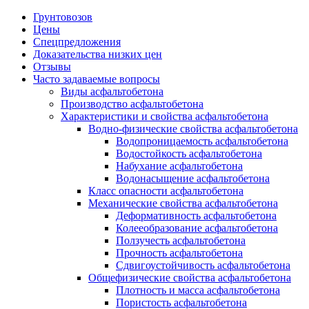
Грунтовозов
Цены
Спецпредложения
Доказательства низких цен
Отзывы
Часто задаваемые вопросы
Виды асфальтобетона
Производство асфальтобетона
Характеристики и свойства асфальтобетона
Водно-физические свойства асфальтобетона
Водопроницаемость асфальтобетона
Водостойкость асфальтобетона
Набухание асфальтобетона
Водонасыщение асфальтобетона
Класс опасности асфальтобетона
Механические свойства асфальтобетона
Деформативность асфальтобетона
Колееобразование асфальтобетона
Ползучесть асфальтобетона
Прочность асфальтобетона
Сдвигоустойчивость асфальтобетона
Общефизические свойства асфальтобетона
Плотность и масса асфальтобетона
Пористость асфальтобетона