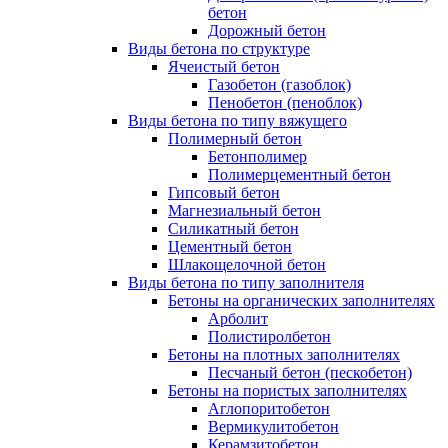
бетон
Дорожный бетон
Виды бетона по структуре
Ячеистый бетон
Газобетон (газоблок)
Пенобетон (пеноблок)
Виды бетона по типу вяжущего
Полимерный бетон
Бетонполимер
Полимерцементный бетон
Гипсовый бетон
Магнезиальный бетон
Силикатный бетон
Цементный бетон
Шлакощелочной бетон
Виды бетона по типу заполнителя
Бетоны на органических заполнителях
Арболит
Полистиролбетон
Бетоны на плотных заполнителях
Песчаный бетон (пескобетон)
Бетоны на пористых заполнителях
Аглопоритобетон
Вермикулитобетон
Керамзитобетон