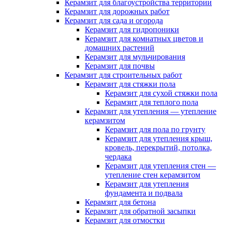
Керамзит для благоустройства территории
Керамзит для дорожных работ
Керамзит для сада и огорода
Керамзит для гидропоники
Керамзит для комнатных цветов и
домашних растений
Керамзит для мульчирования
Керамзит для почвы
Керамзит для строительных работ
Керамзит для стяжки пола
Керамзит для сухой стяжки пола
Керамзит для теплого пола
Керамзит для утепления — утепление
керамзитом
Керамзит для пола по грунту
Керамзит для утепления крыш,
кровель, перекрытий, потолка,
чердака
Керамзит для утепления стен —
утепление стен керамзитом
Керамзит для утепления
фундамента и подвала
Керамзит для бетона
Керамзит для обратной засыпки
Керамзит для отмостки