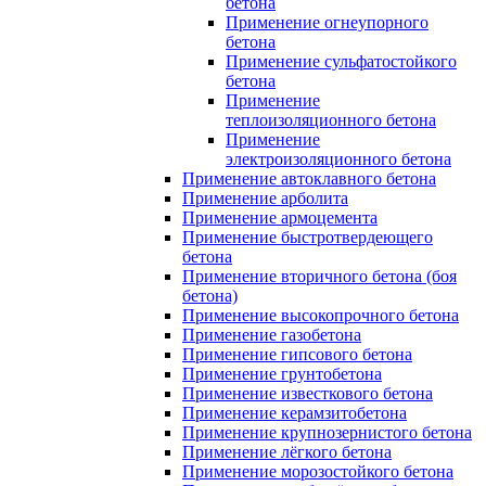
бетона
Применение огнеупорного
бетона
Применение сульфатостойкого
бетона
Применение
теплоизоляционного бетона
Применение
электроизоляционного бетона
Применение автоклавного бетона
Применение арболита
Применение армоцемента
Применение быстротвердеющего
бетона
Применение вторичного бетона (боя
бетона)
Применение высокопрочного бетона
Применение газобетона
Применение гипсового бетона
Применение грунтобетона
Применение известкового бетона
Применение керамзитобетона
Применение крупнозернистого бетона
Применение лёгкого бетона
Применение морозостойкого бетона