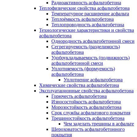
Радиоактивность асфальтобетона
Теплофизические свойства асфальтобетона
Температурное расширение асфальта
Теплоёмкость асфальтобетона
Теплопроводность асфальтобетона
Технологические характеристики и свойства
асфальтобетона
Однородность асфальтобетонной смеси
Сегрегируемость (разделимость)
асфальтобетона
Удобоукладываемость (подвижность)
асфальтобетонной смеси
Уплотняемость (формуемость)
асфальтобетона
Уплотнение асфальтобетона
Химические свойства асфальтобетона
Эксплуатационные свойства асфальтобетона
Горючесть асфальтобетона
Износостойкость асфальтобетона
Морозостойкость асфальтобетона
Срок службы асфальтового покрытия
Трещиностойкость асфальтобетона
Чем заделать трещины в асфальте
Шероховатость асфальтобетонного
покрытия