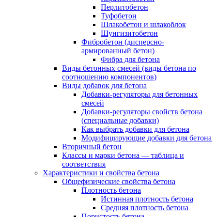
Перлитобетон
Туфобетон
Шлакобетон и шлакоблок
Шунгизитобетон
Фибробетон (дисперсно-
армированный бетон)
Фибра для бетона
Виды бетонных смесей (виды бетона по
соотношению компонентов)
Виды добавок для бетона
Добавки-регуляторы для бетонных
смесей
Добавки-регуляторы свойств бетона
(специальные добавки)
Как выбрать добавки для бетона
Модифицирующие добавки для бетона
Вторичный бетон
Классы и марки бетона — таблица и
соответствия
Характеристики и свойства бетона
Общефизические свойства бетона
Плотность бетона
Истинная плотность бетона
Средняя плотность бетона
Пористость бетона