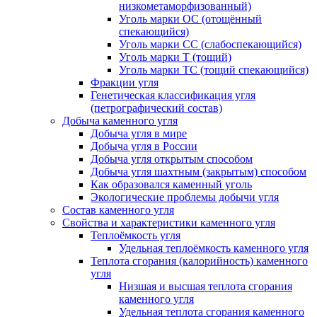
низкометаморфизованный)
Уголь марки ОС (отощённый
спекающийся)
Уголь марки СС (слабоспекающийся)
Уголь марки Т (тощий)
Уголь марки ТС (тощий спекающийся)
Фракции угля
Генетическая классификация угля
(петрографический состав)
Добыча каменного угля
Добыча угля в мире
Добыча угля в России
Добыча угля открытым способом
Добыча угля шахтным (закрытым) способом
Как образовался каменный уголь
Экологические проблемы добычи угля
Состав каменного угля
Свойства и характеристики каменного угля
Теплоёмкость угля
Удельная теплоёмкость каменного угля
Теплота сгорания (калорийность) каменного
угля
Низшая и высшая теплота сгорания
каменного угля
Удельная теплота сгорания каменного