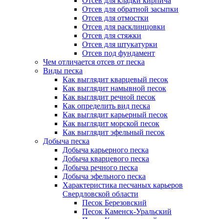
Отсев для кладки кирпича
Отсев для обратной засыпки
Отсев для отмостки
Отсев для расклинцовки
Отсев для стяжки
Отсев для штукатурки
Отсев под фундамент
Чем отличается отсев от песка
Виды песка
Как выглядит кварцевый песок
Как выглядит намывной песок
Как выглядит речной песок
Как определить вид песка
Как выглядит карьерный песок
Как выглядит морской песок
Как выглядит эфельный песок
Добыча песка
Добыча карьерного песка
Добыча кварцевого песка
Добыча речного песка
Добыча эфельного песка
Характеристика песчаных карьеров
Свердловской области
Песок Березовский
Песок Каменск-Уральский