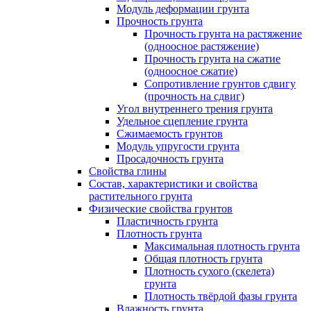
Модуль деформации грунта
Прочность грунта
Прочность грунта на растяжение
(одноосное растяжение)
Прочность грунта на сжатие
(одноосное сжатие)
Сопротивление грунтов сдвигу
(прочность на сдвиг)
Угол внутреннего трения грунта
Удельное сцепление грунта
Cжимаемость грунтов
Модуль упругости грунта
Просадочность грунта
Свойства глины
Состав, характеристики и свойства
растительного грунта
Физические свойства грунтов
Пластичность грунта
Плотность грунта
Максимальная плотность грунта
Общая плотность грунта
Плотность сухого (скелета)
грунта
Плотность твёрдой фазы грунта
Влажность грунта