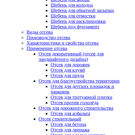
Щебень для колодца
Щебень для обратной засыпки
Щебень для отмостки
Щебень для расклинцовки
Щебень под фундамент
Виды отсева
Производство отсева
Характеристики и свойства отсева
Применение отсева
Отсев декоративный (отсев для
ландшафтного дизайна)
Отсев для дорожек
Отсев для клумб
Отсев для пруда
Отсев для благоустройства территории
Отсев для детских площадок и
парковок
Отсев для тротуарной плитки
Отсев против гололёда
Отсев для дорожного строительства
Отсев для асфальта
Отсев строительный
Отсев для бетона
Отсев для дренажа