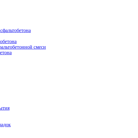
асфальтобетона
тобетона
фальтобетонной смеси
бетона
ытия
щадок