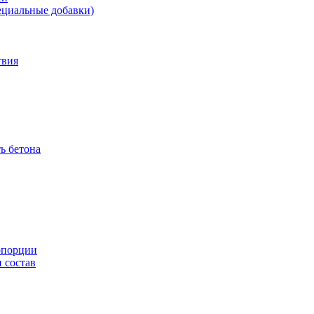
ециальные добавки)
твия
ь бетона
ропорции
 состав