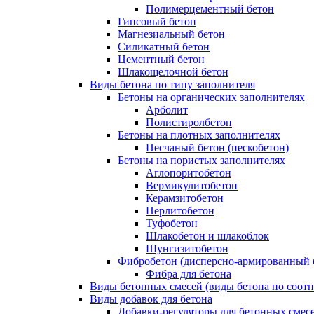
Полимерцементный бетон
Гипсовый бетон
Магнезиальный бетон
Силикатный бетон
Цементный бетон
Шлакощелочной бетон
Виды бетона по типу заполнителя
Бетоны на органических заполнителях
Арболит
Полистиролбетон
Бетоны на плотных заполнителях
Песчаный бетон (пескобетон)
Бетоны на пористых заполнителях
Аглопоритобетон
Вермикулитобетон
Керамзитобетон
Перлитобетон
Туфобетон
Шлакобетон и шлакоблок
Шунгизитобетон
Фибробетон (дисперсно-армированный 
Фибра для бетона
Виды бетонных смесей (виды бетона по соот
Виды добавок для бетона
Добавки-регуляторы для бетонных смес