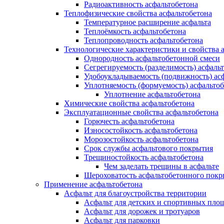
Радиоактивность асфальтобетона
Теплофизические свойства асфальтобетона
Температурное расширение асфальта
Теплоёмкость асфальтобетона
Теплопроводность асфальтобетона
Технологические характеристики и свойства 
Однородность асфальтобетонной смеси
Сегрегируемость (разделимость) асфаль
Удобоукладываемость (подвижность) ас
Уплотняемость (формуемость) асфальто
Уплотнение асфальтобетона
Химические свойства асфальтобетона
Эксплуатационные свойства асфальтобетона
Горючесть асфальтобетона
Износостойкость асфальтобетона
Морозостойкость асфальтобетона
Срок службы асфальтового покрытия
Трещиностойкость асфальтобетона
Чем заделать трещины в асфальте
Шероховатость асфальтобетонного покр
Применение асфальтобетона
Асфальт для благоустройства территории
Асфальт для детских и спортивных пло
Асфальт для дорожек и тротуаров
Асфальт для парковки