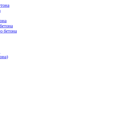
етона
а
она
бетона
о бетона
а
она)