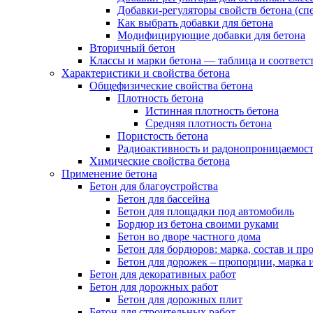
Добавки-регуляторы свойств бетона (сп
Как выбрать добавки для бетона
Модифицирующие добавки для бетона
Вторичный бетон
Классы и марки бетона — таблица и соответс
Характеристики и свойства бетона
Общефизические свойства бетона
Плотность бетона
Истинная плотность бетона
Средняя плотность бетона
Пористость бетона
Радиоактивность и радонопроницаемост
Химические свойства бетона
Применение бетона
Бетон для благоустройства
Бетон для бассейна
Бетон для площадки под автомобиль
Бордюр из бетона своими руками
Бетон во дворе частного дома
Бетон для бордюров: марка, состав и п
Бетон для дорожек – пропорции, марка и
Бетон для декоративных работ
Бетон для дорожных работ
Бетон для дорожных плит
Бетон для строительных работ