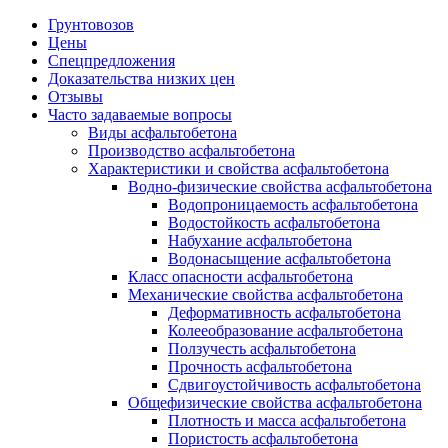
Грунтовозов
Цены
Спецпредложения
Доказательства низких цен
Отзывы
Часто задаваемые вопросы
Виды асфальтобетона
Производство асфальтобетона
Характеристики и свойства асфальтобетона
Водно-физические свойства асфальтобетона
Водопроницаемость асфальтобетона
Водостойкость асфальтобетона
Набухание асфальтобетона
Водонасыщение асфальтобетона
Класс опасности асфальтобетона
Механические свойства асфальтобетона
Деформативность асфальтобетона
Колееобразование асфальтобетона
Ползучесть асфальтобетона
Прочность асфальтобетона
Сдвигоустойчивость асфальтобетона
Общефизические свойства асфальтобетона
Плотность и масса асфальтобетона
Пористость асфальтобетона