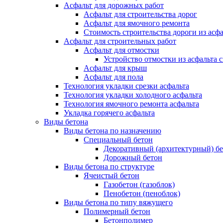
Асфальт для дорожных работ
Асфальт для строительства дорог
Асфальт для ямочного ремонта
Стоимость строительства дороги из асфа
Асфальт для строительных работ
Асфальт для отмостки
Устройство отмостки из асфальта 
Асфальт для крыш
Асфальт для пола
Технология укладки срезки асфальта
Технология укладки холодного асфальта
Технология ямочного ремонта асфальта
Укладка горячего асфальта
Виды бетона
Виды бетона по назначению
Специальный бетон
Декоративный (архитектурный) б
Дорожный бетон
Виды бетона по структуре
Ячеистый бетон
Газобетон (газоблок)
Пенобетон (пеноблок)
Виды бетона по типу вяжущего
Полимерный бетон
Бетонполимер