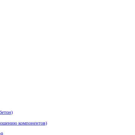
бетон)
ношению компонентов)
ей