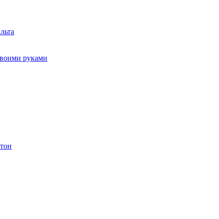
льта
своими руками
етон