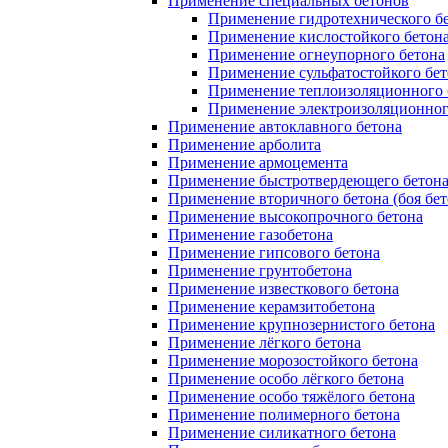
Применение специальных бетонов
Применение гидротехнического б
Применение кислостойкого бетон
Применение огнеупорного бетона
Применение сульфатостойкого бет
Применение теплоизоляционного 
Применение электроизоляционног
Применение автоклавного бетона
Применение арболита
Применение армоцемента
Применение быстротвердеющего бетон
Применение вторичного бетона (боя бет
Применение высокопрочного бетона
Применение газобетона
Применение гипсового бетона
Применение грунтобетона
Применение известкового бетона
Применение керамзитобетона
Применение крупнозернистого бетона
Применение лёгкого бетона
Применение морозостойкого бетона
Применение особо лёгкого бетона
Применение особо тяжёлого бетона
Применение полимерного бетона
Применение силикатного бетона